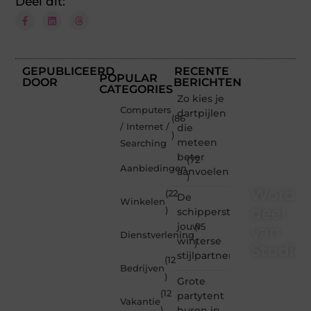
Deel dit:
GEPUBLICEERD
RECENTE
POPULAR
DOOR
BERICHTEN
CATEGORIES
Zo kies je
Computers
dartpijlen
(86
/ Internet /
die
)
meteen
Searching
beter
(72
Aanbiedingen
aanvoelen
)
Word
(22
De
Winkelen
deel
)
schipperstrui
jouw
(15
van
Dienstverlening
winterse
)
Studioz
stijlpartner
(12
Bedrijven
)
Studiozoe.nl
Grote
is dé
(12
partytent
Vakantie
plek
huren in
)