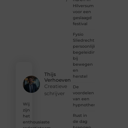
waar
Hilversum
creativiteit,
voor een
schrijven
en
geslaagd
lezen
festival
samenkomen.
Heb je
Fysio
een
Sliedrecht:
passie
persoonlijke
voor
begeleiding
bloggen,
bij
verhalen
vertellen
bewegen
of
en
gewoon
Thijs
herstel
het
Verhoeven
ontdekken
Creatieve
De
van
voordelen
schrijver
inspirerende
van een
content?
Wij
Dan
hypnotherapeut
hoor jij
zijn
bij ons!
Rust in
het
de dag
enthousiaste
❝
brengen
redactieteam