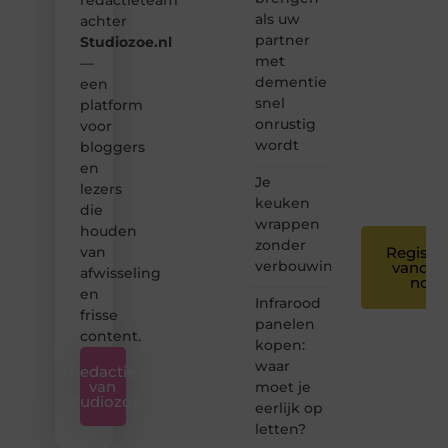
Samen
als uw
achter
maken
partner
Studiozoe.nl
we
met
bloggen
—
toegankelijk,
dementie
een
creatief
snel
platform
en
onrustig
voor
leuk
wordt
bloggers
voor
en
iedereen
Je
❞
lezers
keuken
die
wrappen
houden
zonder
van
Registre
verbouwing
vandaa
afwisseling
nog
en
Infrarood
frisse
panelen
content.
kopen:
waar
Redactie
van
moet je
Studiozoe
eerlijk op
letten?