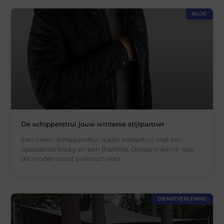
BLOG
De schipperstrui jouw winterse stijlpartner
Een heren schipperstrui is een wintertrui met een
opstaande kraag en een (half)rits. Oorspronkelijk was
dit model vooral praktisch voor
DIENSTVERLENING