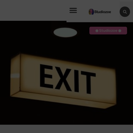
◉ Studiozoe ◉