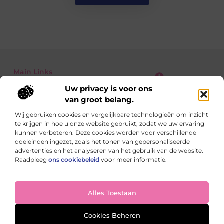
Main Links
Uw privacy is voor ons
Kwalitatieve Backlinks: Waarom Jij Niet Zonder Kunt voor SEO-succes
Geld verdienen met je website: zo zet je jouw online platform om in inkomsten
van groot belang.
Wij gebruiken cookies en vergelijkbare technologieën om inzicht
te krijgen in hoe u onze website gebruikt, zodat we uw ervaring
Dagelijks nieuwe inspiratie op StudioZoe.nl
kunnen verbeteren. Deze cookies worden voor verschillende
Artikelen boordevol ideeën, inzichten en praktische tips
doeleinden ingezet, zoals het tonen van gepersonaliseerde
voor een leven met meer kleur en balans.
advertenties en het analyseren van het gebruik van de website.
Raadpleeg
ons cookiebeleid
voor meer informatie.
Website index
Cookiebeleid (EU)
Alles Toestaan
@2025 All Right Reserved. Design by
www.studiozoe.nl
Cookies Beheren