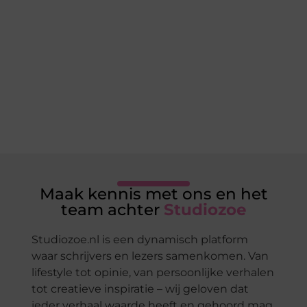
lezen samenkomen. Heb je een passie voor bloggen,
verhalen vertellen of gewoon het ontdekken van
inspirerende content? Dan hoor jij bij ons!
❝
Samen maken we bloggen toegankelijk, creatief
en leuk voor iedereen
❞
Maak kennis met ons en het
team achter
Studiozoe
Studiozoe.nl is een dynamisch platform
waar schrijvers en lezers samenkomen. Van
lifestyle tot opinie, van persoonlijke verhalen
tot creatieve inspiratie – wij geloven dat
ieder verhaal waarde heeft en gehoord mag