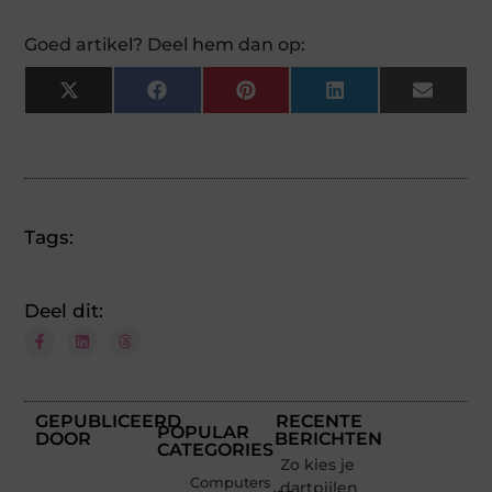
Goed artikel? Deel hem dan op:
X
Facebook
Pinterest
LinkedIn
Email
(Twitter)
Tags:
Deel dit:
GEPUBLICEERD
RECENTE
POPULAR
DOOR
BERICHTEN
CATEGORIES
Zo kies je
Computers
dartpijlen