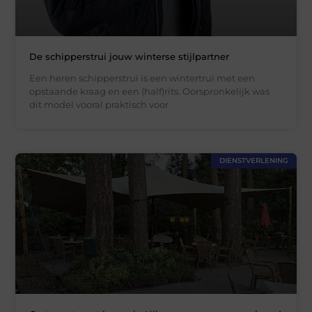
De schipperstrui jouw winterse stijlpartner
Een heren schipperstrui is een wintertrui met een
opstaande kraag en een (half)rits. Oorspronkelijk was
dit model vooral praktisch voor
DIENSTVERLENING