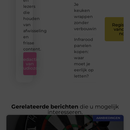
en
iedereen
Je
❞
lezers
keuken
die
wrappen
houden
zonder
van
Registre
verbouwing
vandaa
afwisseling
nog
en
Infrarood
frisse
panelen
content.
kopen:
waar
Redactie
van
moet je
Studiozoe
eerlijk op
letten?
Gerelateerde berichten
die u mogelijk
interesseren.
AANBIEDINGEN