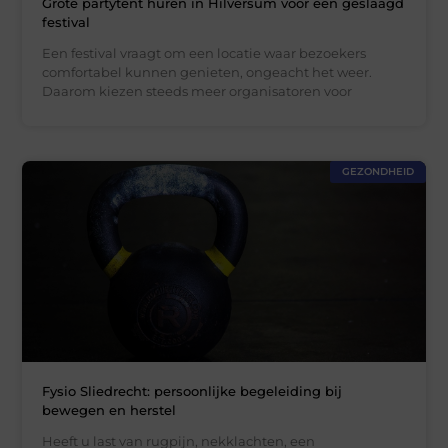
Grote partytent huren in Hilversum voor een geslaagd
festival
Een festival vraagt om een locatie waar bezoekers
comfortabel kunnen genieten, ongeacht het weer.
Daarom kiezen steeds meer organisatoren voor
GEZONDHEID
Fysio Sliedrecht: persoonlijke begeleiding bij
bewegen en herstel
Heeft u last van rugpijn, nekklachten, een