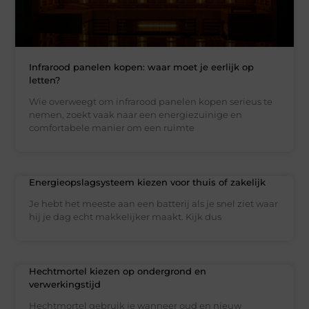
Infrarood panelen kopen: waar moet je eerlijk op
letten?
Wie overweegt om infrarood panelen kopen serieus te
nemen, zoekt vaak naar een energiezuinige en
comfortabele manier om een ruimte
Energieopslagsysteem kiezen voor thuis of zakelijk
Je hebt het meeste aan een batterij als je snel ziet waar
hij je dag echt makkelijker maakt. Kijk dus
Hechtmortel kiezen op ondergrond en
verwerkingstijd
Hechtmortel gebruik je wanneer oud en nieuw