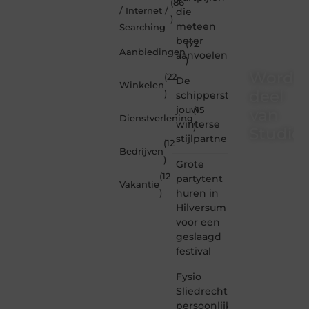
(86
/ Internet /
die
)
meteen
Searching
beter
(72
Aanbiedingen
aanvoelen
)
Word
(22
De
Winkelen
deel
)
schipperstrui
jouw
(15
van
Dienstverlening
winterse
)
Studioz
stijlpartner
(12
Bedrijven
)
Studiozoe.nl
Grote
is dé
(12
partytent
Vakantie
plek
huren in
)
waar
Hilversum
creativiteit,
voor een
schrijven
en
geslaagd
lezen
festival
samenkomen.
Heb je
Fysio
een
Sliedrecht:
passie
persoonlijke
voor