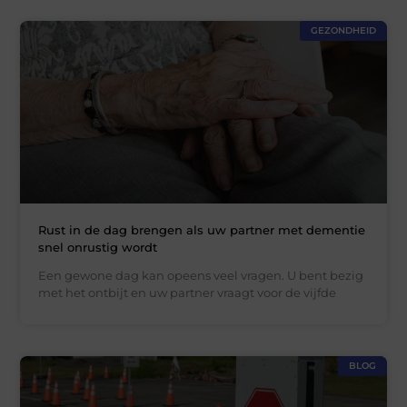
GEZONDHEID
Rust in de dag brengen als uw partner met dementie
snel onrustig wordt
Een gewone dag kan opeens veel vragen. U bent bezig
met het ontbijt en uw partner vraagt voor de vijfde
BLOG