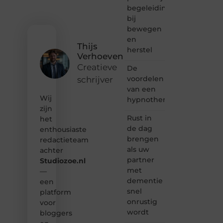
begeleiding
bloggen,
bij
verhalen
vertellen
bewegen
of
en
gewoon
Thijs
herstel
het
Verhoeven
ontdekken
Creatieve
De
van
voordelen
schrijver
inspirerende
van een
content?
Wij
Dan
hypnotherapeut
hoor jij
zijn
bij ons!
Rust in
het
de dag
enthousiaste
❝
brengen
redactieteam
Samen
als uw
achter
maken
partner
Studiozoe.nl
we
met
bloggen
—
toegankelijk,
dementie
een
creatief
snel
platform
en
onrustig
voor
leuk
wordt
bloggers
voor