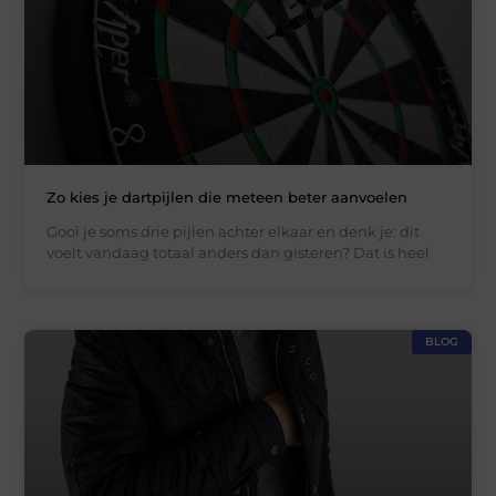
Zo kies je dartpijlen die meteen beter aanvoelen
Gooi je soms drie pijlen achter elkaar en denk je: dit
voelt vandaag totaal anders dan gisteren? Dat is heel
BLOG