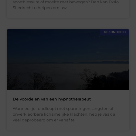
sportblessure of moeite met bewegen? Dan kan Fysio
Sliedrecht u helpen om uw
GEZONDHEID
De voordelen van een hypnotherapeut
Wanneer je rondloopt met spanningen, angsten of
onverklaorbare lichamelijke klachten, heb je vaak al
veel geprobeerd om er vanaf te