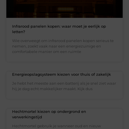
Infrarood panelen kopen: waar moet je eerlijk op
letten?
Wie overweegt om infrarood panelen kopen serieus te
nemen, zoekt vaak naar een energiezuinige en
comfortabele manier om een ruimte
Energieopslagsysteem kiezen voor thuis of zakelijk
Je hebt het meeste aan een batterij als je snel ziet waar
hij je dag echt makkelijker maakt. Kijk dus
Hechtmortel kiezen op ondergrond en
verwerkingstijd
Hechtmortel gebruik je wanneer oud en nieuw