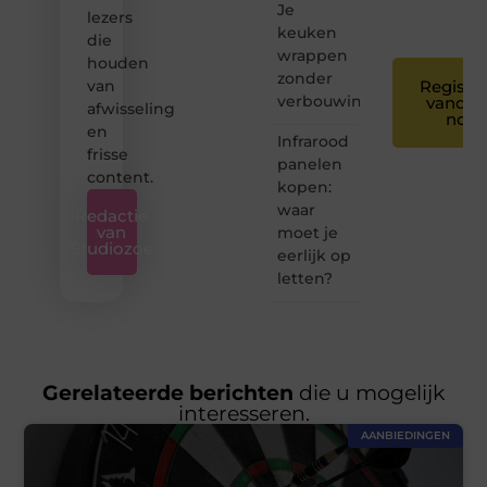
Je
❞
lezers
keuken
die
wrappen
houden
zonder
van
Registre
verbouwing
vandaa
afwisseling
nog
en
Infrarood
frisse
panelen
content.
kopen:
waar
Redactie
van
moet je
Studiozoe
eerlijk op
letten?
Gerelateerde berichten
die u mogelijk
interesseren.
AANBIEDINGEN