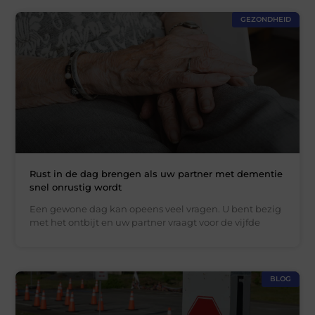
GEZONDHEID
Rust in de dag brengen als uw partner met dementie
snel onrustig wordt
Een gewone dag kan opeens veel vragen. U bent bezig
met het ontbijt en uw partner vraagt voor de vijfde
BLOG