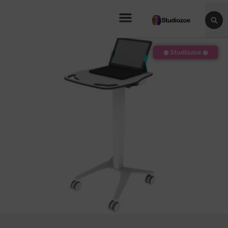
◉ Studiozoe ◉