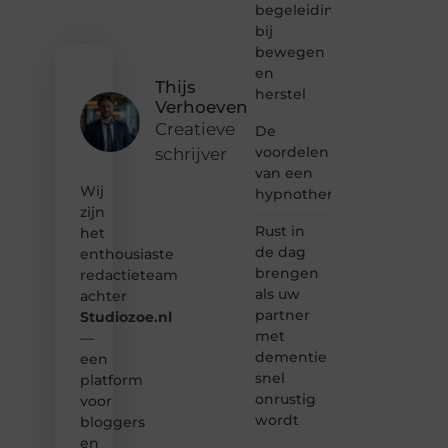
begeleiding
bloggen,
bij
verhalen
vertellen
bewegen
of
en
gewoon
Thijs
herstel
het
Verhoeven
ontdekken
Creatieve
De
van
voordelen
schrijver
inspirerende
van een
content?
Wij
Dan
hypnotherapeut
hoor jij
zijn
bij ons!
Rust in
het
de dag
enthousiaste
❝
brengen
redactieteam
Samen
als uw
achter
maken
partner
Studiozoe.nl
we
met
bloggen
—
toegankelijk,
dementie
een
creatief
snel
platform
en
onrustig
voor
leuk
wordt
bloggers
voor
en
iedereen