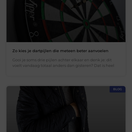
Zo kies je dartpijlen die meteen beter aanvoelen
Gooi je soms drie pijlen achter elkaar en denk je: dit
voelt vandaag totaal anders dan gisteren? Dat is heel
BLOG