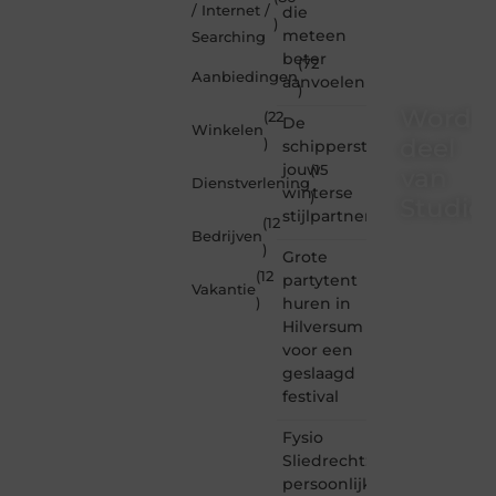
/ Internet /
die
)
meteen
Searching
beter
(72
Aanbiedingen
aanvoelen
)
Word
(22
De
Winkelen
deel
)
schipperstrui
jouw
(15
van
Dienstverlening
winterse
)
Studioz
stijlpartner
(12
Bedrijven
)
Studiozoe.nl
Grote
is dé
(12
partytent
Vakantie
plek
huren in
)
waar
Hilversum
creativiteit,
voor een
schrijven
en
geslaagd
lezen
festival
samenkomen.
Heb je
Fysio
een
Sliedrecht:
passie
persoonlijke
voor