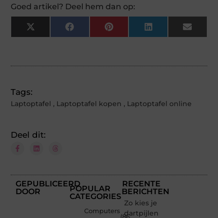
Goed artikel? Deel hem dan op:
X
Facebook
Pinterest
LinkedIn
Email
(Twitter)
Tags:
Laptoptafel
,
Laptoptafel kopen
,
Laptoptafel online
Deel dit:
GEPUBLICEERD
RECENTE
POPULAR
DOOR
BERICHTEN
CATEGORIES
Zo kies je
Computers
dartpijlen
(86