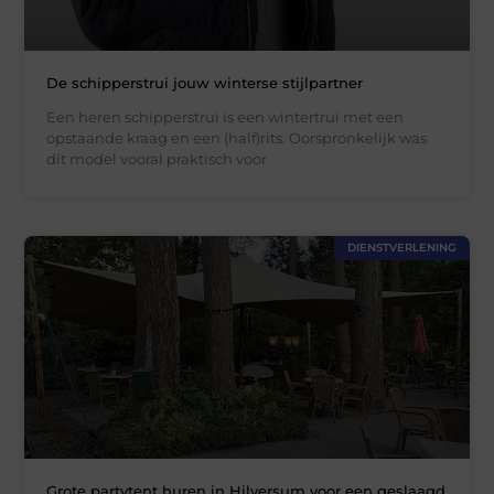
De schipperstrui jouw winterse stijlpartner
Een heren schipperstrui is een wintertrui met een
opstaande kraag en een (half)rits. Oorspronkelijk was
dit model vooral praktisch voor
DIENSTVERLENING
Grote partytent huren in Hilversum voor een geslaagd