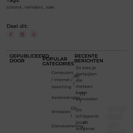
corona
,
reinders
,
sale
Deel dit:
GEPUBLICEERD
RECENTE
POPULAR
DOOR
BERICHTEN
CATEGORIES
Zo kies je
Computers
dartpijlen
(86
/ Internet /
die
)
meteen
Searching
beter
(72
Aanbiedingen
aanvoelen
)
Word
(22
De
Winkelen
deel
)
schipperstrui
jouw
(15
van
Dienstverlening
winterse
)
Studioz