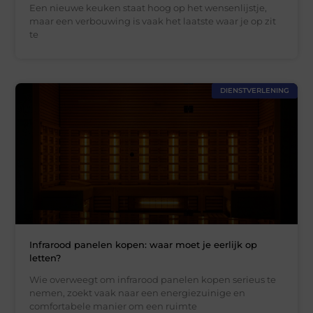
Een nieuwe keuken staat hoog op het wensenlijstje,
maar een verbouwing is vaak het laatste waar je op zit
te
DIENSTVERLENING
Infrarood panelen kopen: waar moet je eerlijk op
letten?
Wie overweegt om infrarood panelen kopen serieus te
nemen, zoekt vaak naar een energiezuinige en
comfortabele manier om een ruimte