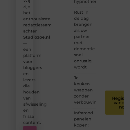
Wij
Dan
hypnotherapeut
hoor jij
zijn
bij ons!
Rust in
het
de dag
enthousiaste
❝
brengen
redactieteam
Samen
als uw
achter
maken
partner
Studiozoe.nl
we
met
bloggen
—
toegankelijk,
dementie
een
creatief
snel
platform
en
onrustig
voor
leuk
wordt
bloggers
voor
en
iedereen
Je
❞
lezers
keuken
die
wrappen
houden
zonder
van
Registre
verbouwing
vandaa
afwisseling
nog
en
Infrarood
frisse
panelen
content.
kopen: