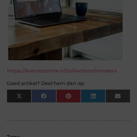
https://konceptstore.nl/collections/reinders
Goed artikel? Deel hem dan op:
X
Facebook
Pinterest
LinkedIn
Email
(Twitter)
Tags: