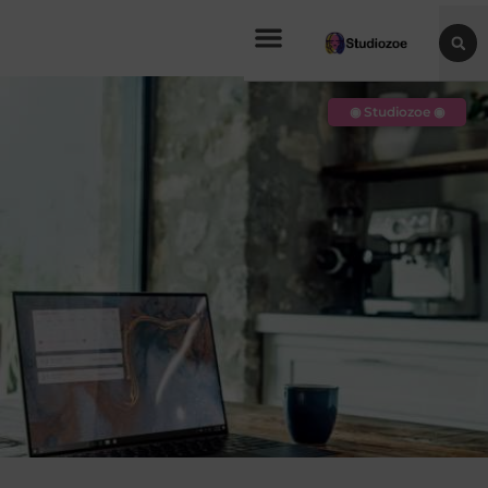
◉ Studiozoe ◉