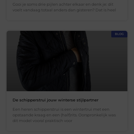
Gooi je soms drie pijlen achter elkaar en denk je: dit
voelt vandaag totaal anders dan gisteren? Dat is heel
BLOG
De schipperstrui jouw winterse stijlpartner
Een heren schipperstrui is een wintertrui met een
opstaande kraag en een (half)rits. Oorspronkelijk was
dit model vooral praktisch voor