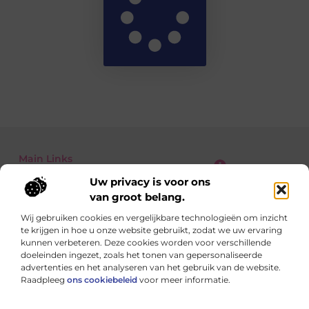
Main Links
Uw privacy is voor ons
Kwalitatieve Backlinks: Waarom Jij Niet Zonder Kunt voor SEO-succes
Geld verdienen met je website: zo zet je jouw online platform om in inkomsten
van groot belang.
Wij gebruiken cookies en vergelijkbare technologieën om inzicht
te krijgen in hoe u onze website gebruikt, zodat we uw ervaring
Dagelijks nieuwe inspiratie op StudioZoe.nl
kunnen verbeteren. Deze cookies worden voor verschillende
Artikelen boordevol ideeën, inzichten en praktische tips
doeleinden ingezet, zoals het tonen van gepersonaliseerde
voor een leven met meer kleur en balans.
advertenties en het analyseren van het gebruik van de website.
Raadpleeg
ons cookiebeleid
voor meer informatie.
Website index
Cookiebeleid (EU)