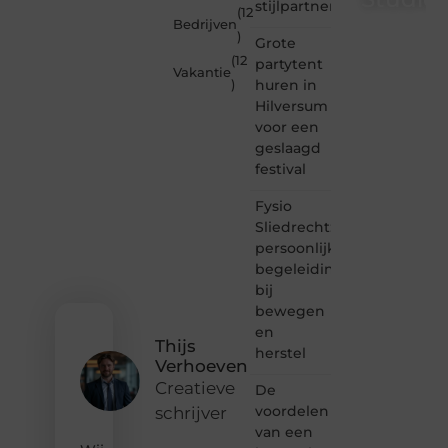
stijlpartner
(12
Bedrijven
)
Studiozoe.nl
Grote
is dé
(12
partytent
Vakantie
plek
huren in
)
waar
Hilversum
creativiteit,
voor een
schrijven
en
geslaagd
lezen
festival
samenkomen.
Heb je
Fysio
een
Sliedrecht:
passie
persoonlijke
voor
begeleiding
bloggen,
bij
verhalen
vertellen
bewegen
of
en
gewoon
Thijs
herstel
het
Verhoeven
ontdekken
Creatieve
De
van
voordelen
schrijver
inspirerende
van een
content?