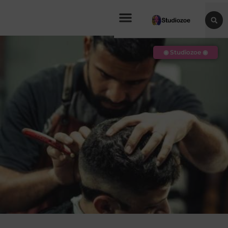
◉ Studiozoe ◉