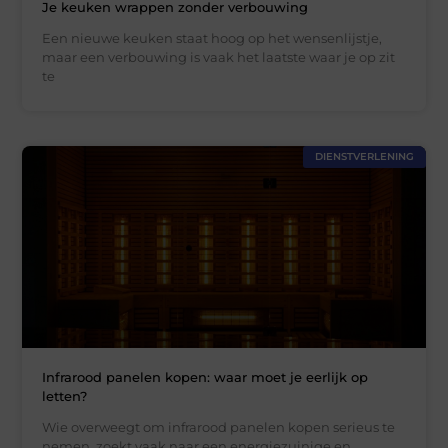
Je keuken wrappen zonder verbouwing
Een nieuwe keuken staat hoog op het wensenlijstje,
maar een verbouwing is vaak het laatste waar je op zit
te
DIENSTVERLENING
Infrarood panelen kopen: waar moet je eerlijk op
letten?
Wie overweegt om infrarood panelen kopen serieus te
nemen, zoekt vaak naar een energiezuinige en