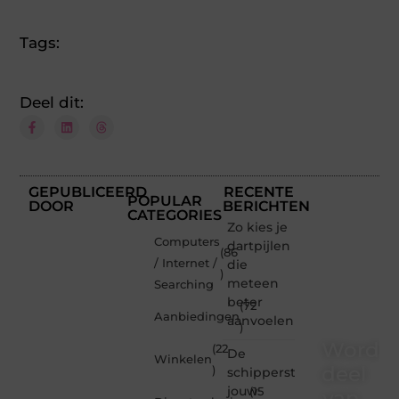
Tags:
Deel dit:
GEPUBLICEERD
RECENTE
POPULAR
DOOR
BERICHTEN
CATEGORIES
Zo kies je
Computers
dartpijlen
(86
/ Internet /
die
)
meteen
Searching
beter
(72
Aanbiedingen
aanvoelen
)
Word
(22
De
Winkelen
deel
)
schipperstrui
jouw
(15
van