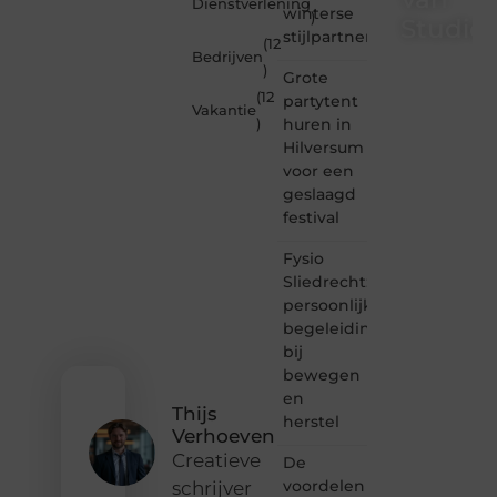
Dienstverlening
winterse
)
Studioz
stijlpartner
(12
Bedrijven
)
Studiozoe.nl
Grote
is dé
(12
partytent
Vakantie
plek
huren in
)
waar
Hilversum
creativiteit,
voor een
schrijven
en
geslaagd
lezen
festival
samenkomen.
Heb je
Fysio
een
Sliedrecht:
passie
persoonlijke
voor
begeleiding
bloggen,
bij
verhalen
vertellen
bewegen
of
en
gewoon
Thijs
herstel
het
Verhoeven
ontdekken
Creatieve
De
van
voordelen
schrijver
inspirerende