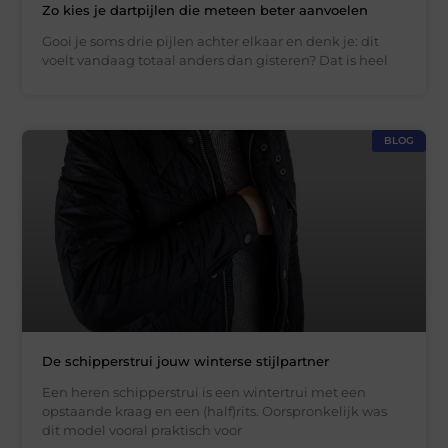
Zo kies je dartpijlen die meteen beter aanvoelen
Gooi je soms drie pijlen achter elkaar en denk je: dit
voelt vandaag totaal anders dan gisteren? Dat is heel
BLOG
De schipperstrui jouw winterse stijlpartner
Een heren schipperstrui is een wintertrui met een
opstaande kraag en een (half)rits. Oorspronkelijk was
dit model vooral praktisch voor