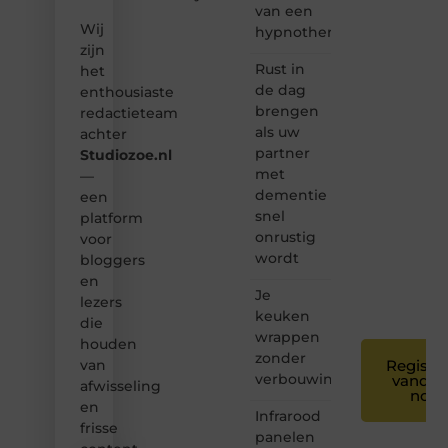
van een
content?
Wij
Dan
hypnotherapeut
hoor jij
zijn
bij ons!
Rust in
het
de dag
enthousiaste
❝
brengen
redactieteam
Samen
als uw
achter
maken
partner
Studiozoe.nl
we
met
bloggen
—
toegankelijk,
dementie
een
creatief
snel
platform
en
onrustig
voor
leuk
wordt
bloggers
voor
en
iedereen
Je
❞
lezers
keuken
die
wrappen
houden
zonder
van
Registre
verbouwing
vandaa
afwisseling
nog
en
Infrarood
frisse
panelen