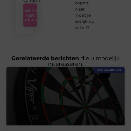
content.
kopen:
waar
Redactie
van
moet je
Studiozoe
eerlijk op
letten?
Gerelateerde berichten
die u mogelijk
interesseren.
AANBIEDINGEN