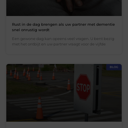
Rust in de dag brengen als uw partner met dementie
snel onrustig wordt
Een gewone dag kan opeens veel vragen. U bent bezig
met het ontbijt en uw partner vraagt voor de vijfde
BLOG