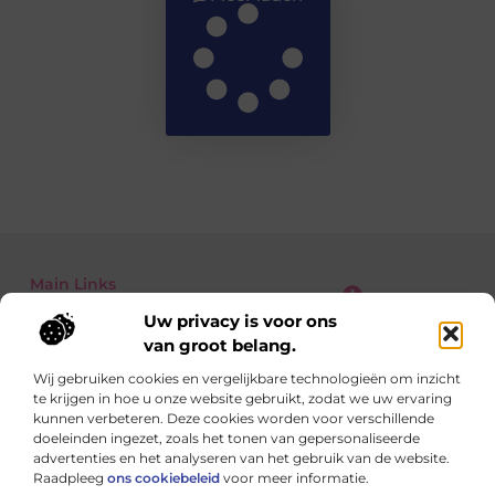
Main Links
Uw privacy is voor ons
Kwalitatieve Backlinks: Waarom Jij Niet Zonder Kunt voor SEO-succes
Geld verdienen met je website: zo zet je jouw online platform om in inkomsten
van groot belang.
Wij gebruiken cookies en vergelijkbare technologieën om inzicht
te krijgen in hoe u onze website gebruikt, zodat we uw ervaring
Dagelijks nieuwe inspiratie op StudioZoe.nl
kunnen verbeteren. Deze cookies worden voor verschillende
Artikelen boordevol ideeën, inzichten en praktische tips
doeleinden ingezet, zoals het tonen van gepersonaliseerde
voor een leven met meer kleur en balans.
advertenties en het analyseren van het gebruik van de website.
Raadpleeg
ons cookiebeleid
voor meer informatie.