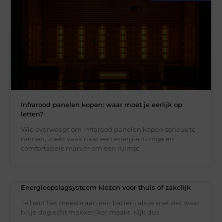
Infrarood panelen kopen: waar moet je eerlijk op
letten?
Wie overweegt om infrarood panelen kopen serieus te
nemen, zoekt vaak naar een energiezuinige en
comfortabele manier om een ruimte
Energieopslagsysteem kiezen voor thuis of zakelijk
Je hebt het meeste aan een batterij als je snel ziet waar
hij je dag echt makkelijker maakt. Kijk dus