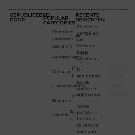
GEPUBLICEERD
RECENTE
POPULAR
DOOR
BERICHTEN
CATEGORIES
Zo kies je
Computers
dartpijlen
(86
/ Internet /
die
)
meteen
Searching
beter
(72
Aanbiedingen
aanvoelen
)
Word
(22
De
Winkelen
deel
)
schipperstrui
jouw
(15
van
Dienstverlening
winterse
)
Studioz
stijlpartner
(12
Bedrijven
)
Studiozoe.nl
Grote
is dé
(12
partytent
Vakantie
plek
huren in
)
waar
Hilversum
creativiteit,
voor een
schrijven