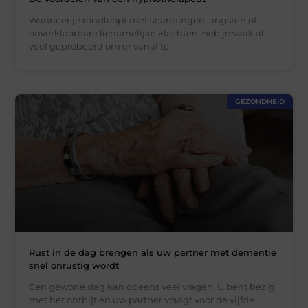
Wanneer je rondloopt met spanningen, angsten of
onverklaorbare lichamelijke klachten, heb je vaak al
veel geprobeerd om er vanaf te
GEZONDHEID
Rust in de dag brengen als uw partner met dementie
snel onrustig wordt
Een gewone dag kan opeens veel vragen. U bent bezig
met het ontbijt en uw partner vraagt voor de vijfde