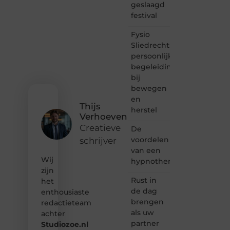
en
geslaagd
lezen
festival
samenkomen.
Heb je
Fysio
een
Sliedrecht:
passie
persoonlijke
voor
begeleiding
bloggen,
bij
verhalen
vertellen
bewegen
of
en
gewoon
Thijs
herstel
het
Verhoeven
ontdekken
Creatieve
De
van
voordelen
schrijver
inspirerende
van een
content?
Wij
Dan
hypnotherapeut
hoor jij
zijn
bij ons!
Rust in
het
de dag
enthousiaste
❝
brengen
redactieteam
Samen
als uw
achter
maken
partner
Studiozoe.nl
we