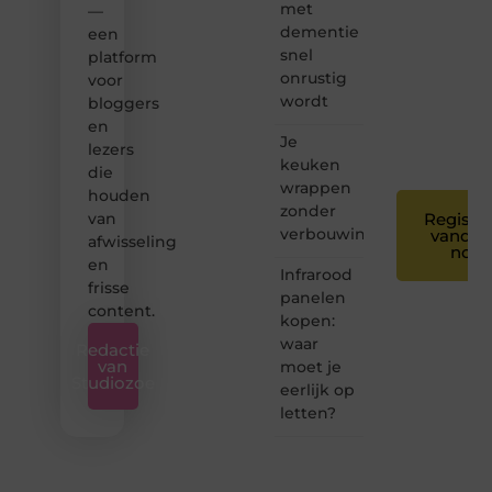
met
bloggen
—
toegankelijk,
dementie
een
creatief
snel
platform
en
onrustig
voor
leuk
wordt
bloggers
voor
en
iedereen
Je
❞
lezers
keuken
die
wrappen
houden
zonder
van
Registre
verbouwing
vandaa
afwisseling
nog
en
Infrarood
frisse
panelen
content.
kopen:
waar
Redactie
van
moet je
Studiozoe
eerlijk op
letten?