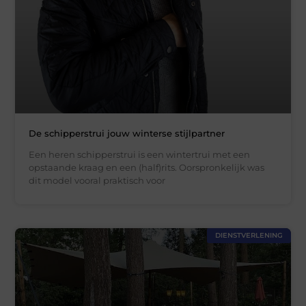
De schipperstrui jouw winterse stijlpartner
Een heren schipperstrui is een wintertrui met een
opstaande kraag en een (half)rits. Oorspronkelijk was
dit model vooral praktisch voor
DIENSTVERLENING