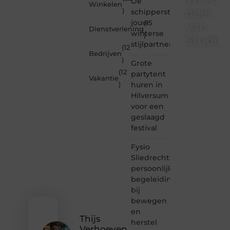
De
Winkelen
deel
)
schipperstrui
jouw
(15
van
Dienstverlening
winterse
)
Studioz
stijlpartner
(12
Bedrijven
)
Studiozoe.nl
Grote
is dé
(12
partytent
Vakantie
plek
huren in
)
waar
Hilversum
creativiteit,
voor een
schrijven
en
geslaagd
lezen
festival
samenkomen.
Heb je
Fysio
een
Sliedrecht:
passie
persoonlijke
voor
begeleiding
bloggen,
bij
verhalen
vertellen
bewegen
of
en
gewoon
Thijs
herstel
het
Verhoeven