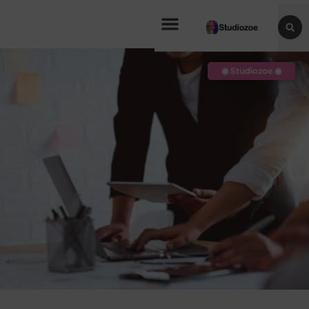
◉ Studiozoe ◉