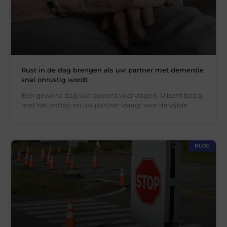
Rust in de dag brengen als uw partner met dementie
snel onrustig wordt
Een gewone dag kan opeens veel vragen. U bent bezig
met het ontbijt en uw partner vraagt voor de vijfde
BLOG