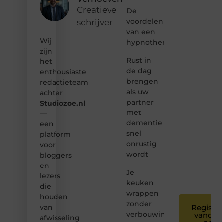
ontdekken
Creatieve
De
van
voordelen
schrijver
inspirerende
van een
content?
Wij
Dan
hypnotherapeut
hoor jij
zijn
bij ons!
Rust in
het
de dag
enthousiaste
❝
brengen
redactieteam
Samen
als uw
achter
maken
partner
Studiozoe.nl
we
met
bloggen
—
toegankelijk,
dementie
een
creatief
snel
platform
en
onrustig
voor
leuk
wordt
bloggers
voor
en
iedereen
Je
❞
lezers
keuken
die
wrappen
houden
zonder
van
Registre
verbouwing
vandaa
afwisseling