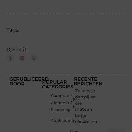
Tags:
Deel dit:
GEPUBLICEERD
RECENTE
POPULAR
DOOR
BERICHTEN
CATEGORIES
Zo kies je
Computers
dartpijlen
(86
/ Internet /
die
)
meteen
Searching
beter
(72
Aanbiedingen
aanvoelen
)
Word
(22