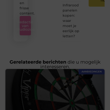
nog
en
Infrarood
frisse
panelen
content.
kopen:
waar
Redactie
van
moet je
Studiozoe
eerlijk op
letten?
Gerelateerde berichten
die u mogelijk
interesseren.
AANBIEDINGEN