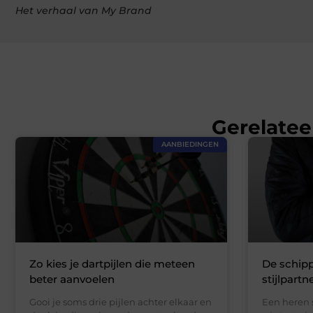
Het verhaal van My Brand
Gerelatee
AANBIEDINGEN
Zo kies je dartpijlen die meteen
De schipp
beter aanvoelen
stijlpartn
Gooi je soms drie pijlen achter elkaar en
Een heren s