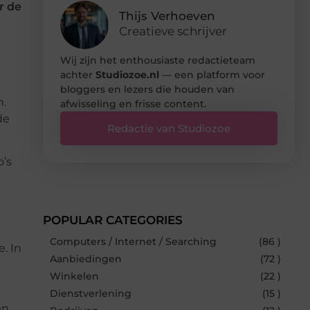
r de
Thijs Verhoeven
Creatieve schrijver
Wij zijn het enthousiaste redactieteam
achter
Studiozoe.nl
— een platform voor
bloggers en lezers die houden van
n.
afwisseling en frisse content.
de
Redactie van Studiozoe
o’s
POPULAR CATEGORIES
Computers / Internet / Searching
(86 )
. In
Aanbiedingen
(72 )
Winkelen
(22 )
Dienstverlening
(15 )
n.