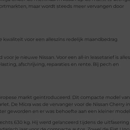
portmarkten, maar wordt steeds meer vervangen door
e kwaliteit voor een alleszins redelijk maandbedrag
oor je nieuwe Nissan. Voor een all-in leasetarief is alles
ting, afschrijving, reparaties en rente. Bij pech en
Europese markt geïntroduceerd. Dit compacte model van
rlet. De Micra was de vervanger voor de Nissan Cherry i
oter geworden en er was behoefte aan een kleiner model
lechts 630 kg. Hij werd gelanceerd tijdens de uitfasering
darisch jaar voor de compacte autos. Zowel de Fiat Uno