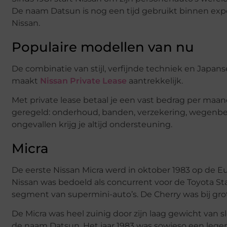
De naam Datsun is nog een tijd gebruikt binnen ex
Nissan.
Populaire modellen van nu
De combinatie van stijl, verfijnde techniek en Japans
maakt
Nissan Private Lease
aantrekkelijk.
Met private lease betaal je een vast bedrag per maand v
geregeld: onderhoud, banden, verzekering, wegenbelas
ongevallen krijg je altijd ondersteuning.
Micra
De eerste Nissan Micra werd in oktober 1983 op de 
Nissan was bedoeld als concurrent voor de Toyota Sta
segment van supermini-auto’s. De Cherry was bij gr
De Micra was heel zuinig door zijn laag gewicht van s
de naam Datsun. Het jaar 1983 was sowieso een legen