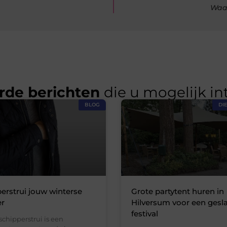
Waar
rde berichten
die u mogelijk in
BLOG
DI
erstrui jouw winterse
Grote partytent huren in
er
Hilversum voor een gesl
festival
chipperstrui is een