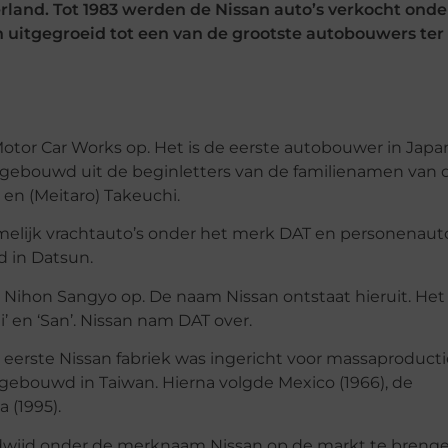
rland. Tot 1983 werden de Nissan auto’s verkocht onde
 uitgegroeid tot een van de grootste autobouwers ter
 Motor Car Works op. Het is de eerste autobouwer in Japa
opgebouwd uit de beginletters van de familienamen van 
 en (Meitaro) Takeuchi.
amelijk vrachtauto’s onder het merk DAT en personenaut
 in Datsun.
g Nihon Sangyo op. De naam Nissan ontstaat hieruit. Het
’ en ‘San’. Nissan nam DAT over.
eerste Nissan fabriek was ingericht voor massaproductie
 gebouwd in Taiwan. Hierna volgde Mexico (1966), de
 (1995).
eldwijd onder de merknaam Nissan op de markt te brenge