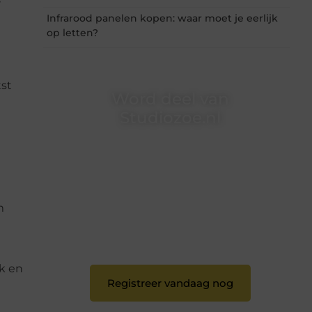
Infrarood panelen kopen: waar moet je eerlijk
op letten?
tst
Word deel van
Studiozoe.nl
Studiozoe.nl is dé plek waar creativiteit,
schrijven en lezen samenkomen. Heb je een
passie voor bloggen, verhalen vertellen of
gewoon het ontdekken van inspirerende
content? Dan hoor jij bij ons!
m
❝
Samen maken we bloggen toegankelijk,
creatief en leuk voor iedereen
❞
ak en
Registreer vandaag nog