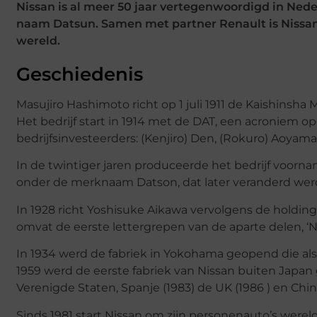
Nissan is al meer 50 jaar vertegenwoordigd in Nede
naam Datsun. Samen met partner Renault is Nissan
wereld.
Geschiedenis
Masujiro Hashimoto richt op 1 juli 1911 de Kaishinsha
Het bedrijf start in 1914 met de DAT, een acroniem 
bedrijfsinvesteerders: (Kenjiro) Den, (Rokuro) Aoyama
In de twintiger jaren produceerde het bedrijf voorn
onder de merknaam Datson, dat later veranderd werd
In 1928 richt Yoshisuke Aikawa vervolgens de holdin
omvat de eerste lettergrepen van de aparte delen, ‘Ni
In 1934 werd de fabriek in Yokohama geopend die als 
1959 werd de eerste fabriek van Nissan buiten Japan
Verenigde Staten, Spanje (1983) de UK (1986 ) en China
Sinds 1981 start Nissan om zijn personenauto’s wer