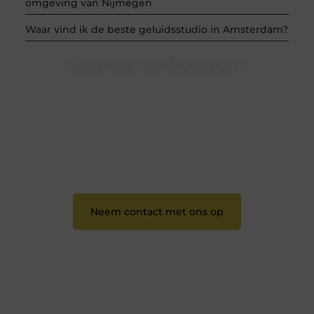
omgeving van Nijmegen
Waar vind ik de beste geluidsstudio in Amsterdam?
Word deel van Studiozoe.nl
Studiozoe.nl is dé plek waar creativiteit, schrijven en
lezen samenkomen. Heb je een passie voor bloggen,
verhalen vertellen of gewoon het ontdekken van
inspirerende content? Dan hoor jij bij ons!
❝
Samen maken we bloggen toegankelijk, creatief
en leuk voor iedereen
❞
Neem contact met ons op