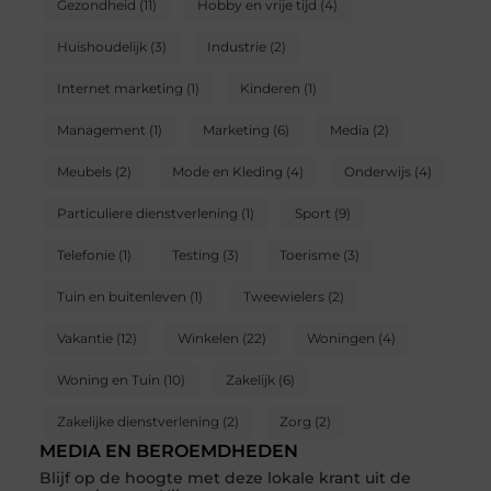
Gezondheid
(11)
Hobby en vrije tijd
(4)
Huishoudelijk
(3)
Industrie
(2)
Internet marketing
(1)
Kinderen
(1)
Management
(1)
Marketing
(6)
Media
(2)
Meubels
(2)
Mode en Kleding
(4)
Onderwijs
(4)
Particuliere dienstverlening
(1)
Sport
(9)
Telefonie
(1)
Testing
(3)
Toerisme
(3)
Tuin en buitenleven
(1)
Tweewielers
(2)
Vakantie
(12)
Winkelen
(22)
Woningen
(4)
Woning en Tuin
(10)
Zakelijk
(6)
Zakelijke dienstverlening
(2)
Zorg
(2)
MEDIA EN BEROEMDHEDEN
Blijf op de hoogte met deze lokale krant uit de