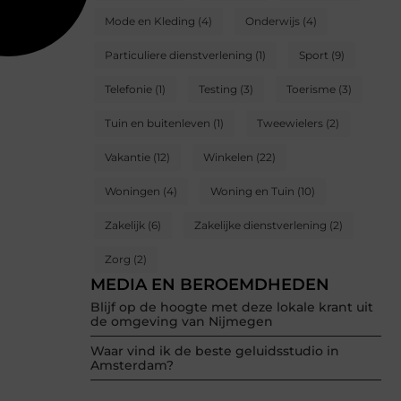
Mode en Kleding
(4)
Onderwijs
(4)
Particuliere dienstverlening
(1)
Sport
(9)
Telefonie
(1)
Testing
(3)
Toerisme
(3)
Tuin en buitenleven
(1)
Tweewielers
(2)
Vakantie
(12)
Winkelen
(22)
Woningen
(4)
Woning en Tuin
(10)
Zakelijk
(6)
Zakelijke dienstverlening
(2)
Zorg
(2)
MEDIA EN BEROEMDHEDEN
Blijf op de hoogte met deze lokale krant uit
de omgeving van Nijmegen
Waar vind ik de beste geluidsstudio in
Amsterdam?