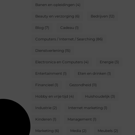
Banen en opleidingen
(4)
Beauty en verzorging
(6)
Bedrijven
(12)
Blog
(7)
Cadeau
(1)
Computers / Internet / Searching
(86)
Dienstverlening
(15)
Electronica en Computers
(4)
Energie
(3)
Entertainment
(1)
Eten en drinken
(1)
Financieel
(1)
Gezondheid
(11)
Hobby en vrije tijd
(4)
Huishoudelijk
(3)
Industrie
(2)
Internet marketing
(1)
Kinderen
(1)
Management
(1)
Marketing
(6)
Media
(2)
Meubels
(2)