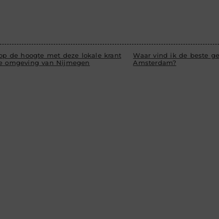
 op de hoogte met deze lokale krant
Waar vind ik de beste ge
de omgeving van Nijmegen
Amsterdam?