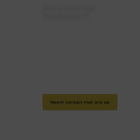
Word deel van
Studiozoe.nl
Studiozoe.nl is dé plek waar
creativiteit, schrijven en lezen
samenkomen. Heb je een passie voor
bloggen, verhalen vertellen of gewoon
het ontdekken van inspirerende
content? Dan hoor jij bij ons!
❝
Samen maken we bloggen
toegankelijk, creatief en leuk voor
iedereen
❞
Neem contact met ons op