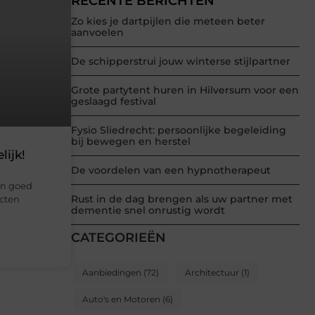
RECENTE BERICHTEN
Zo kies je dartpijlen die meteen beter
aanvoelen
De schipperstrui jouw winterse stijlpartner
Grote partytent huren in Hilversum voor een
geslaagd festival
Fysio Sliedrecht: persoonlijke begeleiding
bij bewegen en herstel
lijk!
De voordelen van een hypnotherapeut
sen goed
Rust in de dag brengen als uw partner met
ucten
dementie snel onrustig wordt
CATEGORIEËN
Aanbiedingen
(72)
Architectuur
(1)
Auto's en Motoren
(6)