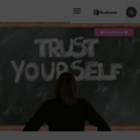
◉ Studiozoe ◉