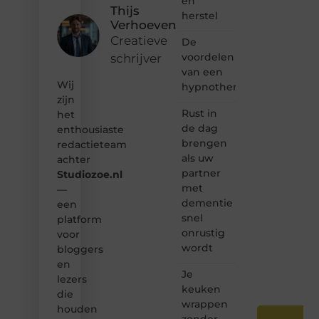
en
gewoon
Thijs
herstel
het
Verhoeven
ontdekken
Creatieve
De
van
voordelen
schrijver
inspirerende
van een
content?
Wij
Dan
hypnotherapeut
hoor jij
zijn
bij ons!
Rust in
het
de dag
enthousiaste
❝
brengen
redactieteam
Samen
als uw
achter
maken
partner
Studiozoe.nl
we
met
bloggen
—
toegankelijk,
dementie
een
creatief
snel
platform
en
onrustig
voor
leuk
wordt
bloggers
voor
en
iedereen
Je
❞
lezers
keuken
die
wrappen
houden
zonder