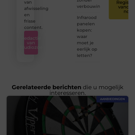
van
Registre
verbouwing
vandaa
afwisseling
nog
en
Infrarood
frisse
panelen
content.
kopen:
waar
Redactie
van
moet je
Studiozoe
eerlijk op
letten?
Gerelateerde berichten
die u mogelijk
interesseren.
AANBIEDINGEN