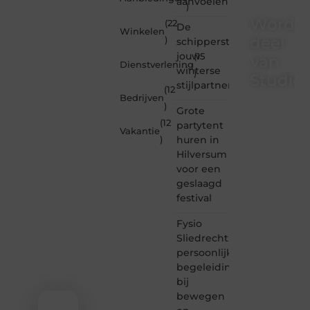
aanvoelen
)
Word
(22
De
Winkelen
deel
)
schipperstrui
jouw
(15
van
Dienstverlening
winterse
)
Studioz
stijlpartner
(12
Bedrijven
)
Studiozoe.nl
Grote
is dé
(12
partytent
Vakantie
plek
huren in
)
waar
Hilversum
creativiteit,
voor een
schrijven
en
geslaagd
lezen
festival
samenkomen.
Heb je
Fysio
een
Sliedrecht:
passie
persoonlijke
voor
begeleiding
bloggen,
bij
verhalen
vertellen
bewegen
of