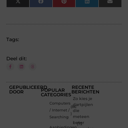
X
Facebook
Pinterest
LinkedIn
Email
(Twitter)
Tags:
Deel dit:
GEPUBLICEERD
RECENTE
POPULAR
DOOR
BERICHTEN
CATEGORIES
Zo kies je
Computers
dartpijlen
(86
/ Internet /
die
)
meteen
Searching
beter
(72
Aanbiedingen