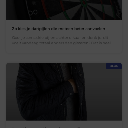
Zo kies je dartpijlen die meteen beter aanvoelen
Gooi je soms drie pijlen achter elkaar en denk je: dit
voelt vandaag totaal anders dan gisteren? Dat is heel
BLOG