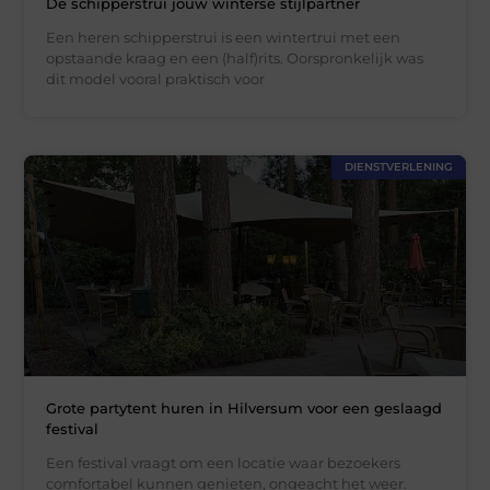
De schipperstrui jouw winterse stijlpartner
Een heren schipperstrui is een wintertrui met een
opstaande kraag en een (half)rits. Oorspronkelijk was
dit model vooral praktisch voor
DIENSTVERLENING
Grote partytent huren in Hilversum voor een geslaagd
festival
Een festival vraagt om een locatie waar bezoekers
comfortabel kunnen genieten, ongeacht het weer.