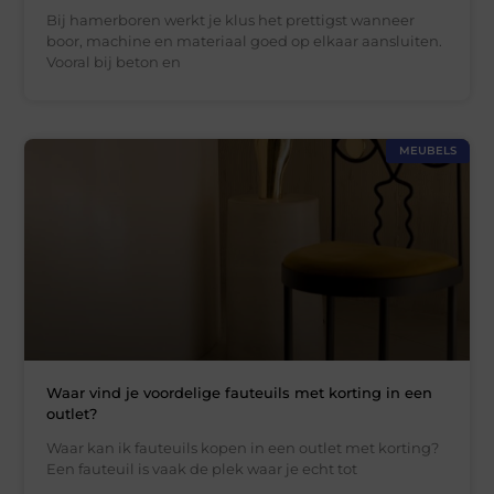
Bij hamerboren werkt je klus het prettigst wanneer
boor, machine en materiaal goed op elkaar aansluiten.
Vooral bij beton en
MEUBELS
Waar vind je voordelige fauteuils met korting in een
outlet?
Waar kan ik fauteuils kopen in een outlet met korting?
Een fauteuil is vaak de plek waar je echt tot