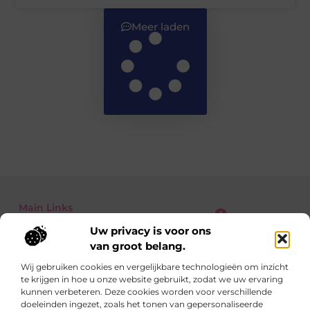
Meer laden
Main Links
Uw privacy is voor ons
Kwalitatieve Backlinks: Waarom Jij Niet Zonder Kunt voor SEO-succes
Geld verdienen met je website: zo zet je jouw online platform om in inkomsten
van groot belang.
Wij gebruiken cookies en vergelijkbare technologieën om inzicht
te krijgen in hoe u onze website gebruikt, zodat we uw ervaring
Dagelijks nieuwe inspiratie op StudioZoe.nl
kunnen verbeteren. Deze cookies worden voor verschillende
Artikelen boordevol ideeën, inzichten en praktische tips
doeleinden ingezet, zoals het tonen van gepersonaliseerde