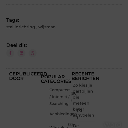
Tags:
stal inrichting
,
wijsman
Deel dit:
GEPUBLICEERD
RECENTE
POPULAR
DOOR
BERICHTEN
CATEGORIES
Zo kies je
Computers
dartpijlen
(86
/ Internet /
die
)
meteen
Searching
beter
(72
Aanbiedingen
aanvoelen
)
Word
(22
De
Winkelen