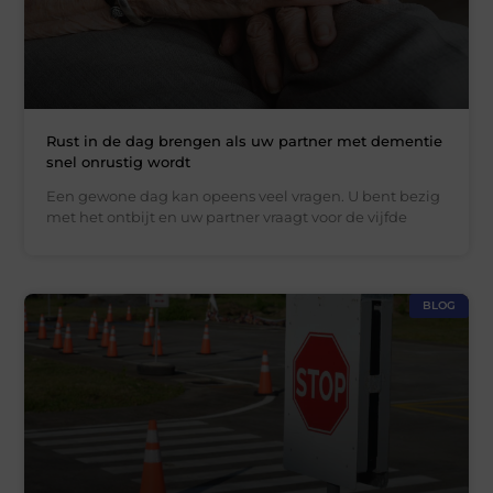
Rust in de dag brengen als uw partner met dementie
snel onrustig wordt
Een gewone dag kan opeens veel vragen. U bent bezig
met het ontbijt en uw partner vraagt voor de vijfde
BLOG