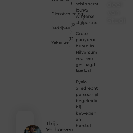
deel
)
schipperstrui
jouw
(15
van
Dienstverlening
winterse
)
Studioz
stijlpartner
(12
Bedrijven
)
Studiozoe.nl
Grote
is dé
(12
partytent
Vakantie
plek
huren in
)
waar
Hilversum
creativiteit,
voor een
schrijven
en
geslaagd
lezen
festival
samenkomen.
Heb je
Fysio
een
Sliedrecht:
passie
persoonlijke
voor
begeleiding
bloggen,
bij
verhalen
vertellen
bewegen
of
en
gewoon
Thijs
herstel
het
Verhoeven