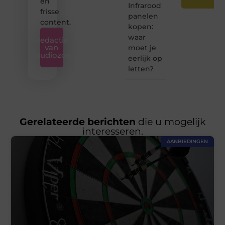
en
Infrarood
frisse
panelen
content.
kopen:
waar
Redactie
van
moet je
Studiozoe
eerlijk op
letten?
Gerelateerde berichten
die u mogelijk
interesseren.
AANBIEDINGEN