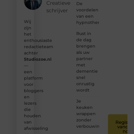
ontdekken
Creatieve
De
van
voordelen
schrijver
inspirerende
van een
content?
Wij
Dan
hypnotherapeut
hoor jij
zijn
bij ons!
Rust in
het
de dag
enthousiaste
❝
brengen
redactieteam
Samen
als uw
achter
maken
partner
Studiozoe.nl
we
met
bloggen
—
toegankelijk,
dementie
een
creatief
snel
platform
en
onrustig
voor
leuk
wordt
bloggers
voor
en
iedereen
Je
❞
lezers
keuken
die
wrappen
houden
zonder
van
Registre
verbouwing
vandaa
afwisseling
nog