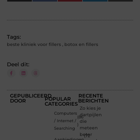
(Twitter)
Tags:
beste kliniek voor fillers
,
botox en fillers
Deel dit:
GEPUBLICEERD
RECENTE
POPULAR
DOOR
BERICHTEN
CATEGORIES
Zo kies je
Computers
dartpijlen
(86
/ Internet /
die
)
meteen
Searching
beter
(72
Aanbiedingen