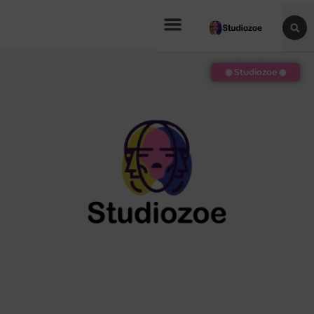
◉ Studiozoe ◉