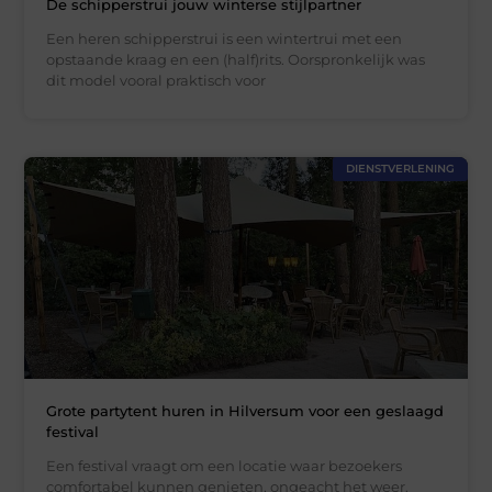
De schipperstrui jouw winterse stijlpartner
Een heren schipperstrui is een wintertrui met een
opstaande kraag en een (half)rits. Oorspronkelijk was
dit model vooral praktisch voor
DIENSTVERLENING
Grote partytent huren in Hilversum voor een geslaagd
festival
Een festival vraagt om een locatie waar bezoekers
comfortabel kunnen genieten, ongeacht het weer.