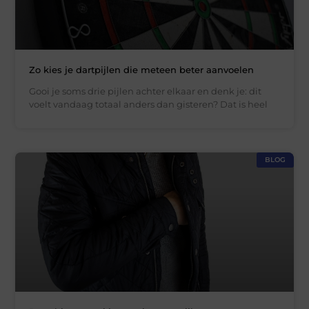
Zo kies je dartpijlen die meteen beter aanvoelen
Gooi je soms drie pijlen achter elkaar en denk je: dit
voelt vandaag totaal anders dan gisteren? Dat is heel
BLOG