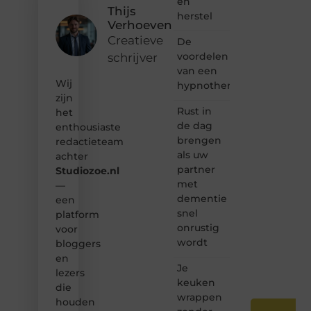
en
gewoon
Thijs
herstel
het
Verhoeven
ontdekken
Creatieve
De
van
voordelen
schrijver
inspirerende
van een
content?
Wij
Dan
hypnotherapeut
hoor jij
zijn
bij ons!
Rust in
het
de dag
enthousiaste
❝
brengen
redactieteam
Samen
als uw
achter
maken
partner
Studiozoe.nl
we
met
bloggen
—
toegankelijk,
dementie
een
creatief
snel
platform
en
onrustig
voor
leuk
wordt
bloggers
voor
en
iedereen
Je
❞
lezers
keuken
die
wrappen
houden