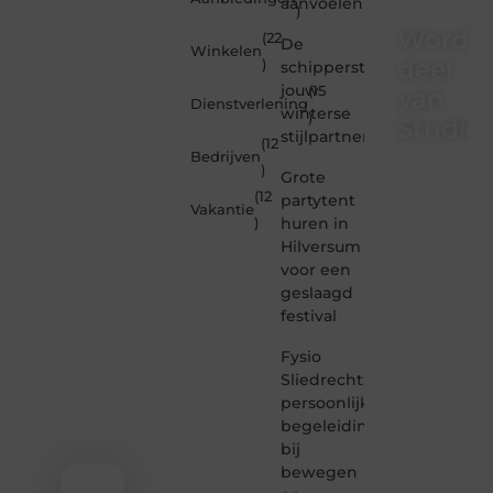
aanvoelen
)
Word
(22
De
Winkelen
deel
)
schipperstrui
jouw
(15
van
Dienstverlening
winterse
)
Studioz
stijlpartner
(12
Bedrijven
)
Studiozoe.nl
Grote
is dé
(12
partytent
Vakantie
plek
huren in
)
waar
Hilversum
creativiteit,
voor een
schrijven
en
geslaagd
lezen
festival
samenkomen.
Heb je
Fysio
een
Sliedrecht:
passie
persoonlijke
voor
begeleiding
bloggen,
bij
verhalen
vertellen
bewegen
of