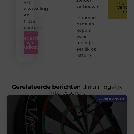
zonder
van
Registre
verbouwing
vandaa
afwisseling
nog
en
Infrarood
frisse
panelen
content.
kopen:
waar
Redactie
van
moet je
Studiozoe
eerlijk op
letten?
Gerelateerde berichten
die u mogelijk
interesseren.
AANBIEDINGEN