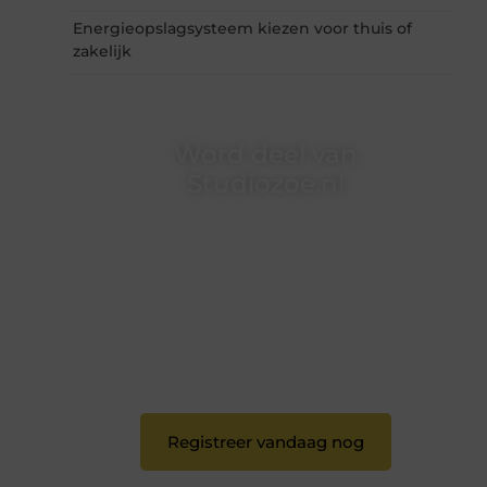
Energieopslagsysteem kiezen voor thuis of
zakelijk
Word deel van
Studiozoe.nl
Studiozoe.nl is dé plek waar creativiteit,
schrijven en lezen samenkomen. Heb je een
passie voor bloggen, verhalen vertellen of
gewoon het ontdekken van inspirerende
content? Dan hoor jij bij ons!
❝
Samen maken we bloggen toegankelijk,
creatief en leuk voor iedereen
❞
Registreer vandaag nog