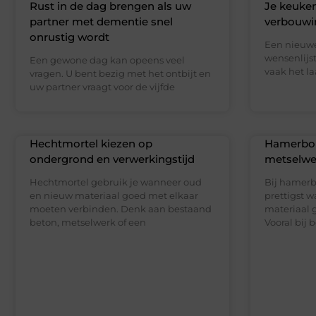
Rust in de dag brengen als uw
Je keuke
partner met dementie snel
verbouwi
onrustig wordt
Een nieuwe
wensenlijs
Een gewone dag kan opeens veel
vaak het laa
vragen. U bent bezig met het ontbijt en
uw partner vraagt voor de vijfde
Hechtmortel kiezen op
Hamerbor
ondergrond en verwerkingstijd
metselwe
Hechtmortel gebruik je wanneer oud
Bij hamerb
en nieuw materiaal goed met elkaar
prettigst 
moeten verbinden. Denk aan bestaand
materiaal 
beton, metselwerk of een
Vooral bij 