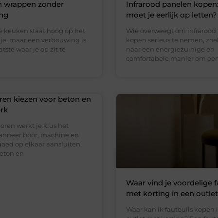
n wrappen zonder
Infrarood panelen kopen
ng
moet je eerlijk op letten?
 keuken staat hoog op het
Wie overweegt om infrarood
tje, maar een verbouwing is
kopen serieus te nemen, zoe
tste waar je op zit te
naar een energiezuinige en
comfortabele manier om ee
en kiezen voor beton en
rk
oren werkt je klus het
wanneer boor, machine en
goed op elkaar aansluiten.
beton en
Waar vind je voordelige f
met korting in een outle
Waar kan ik fauteuils kopen 