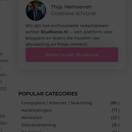
Thijs Verhoeven
Creatieve schrijver
Wij zijn het enthousiaste redactieteam
achter
Studiozoe.nl
— een platform voor
bloggers en lezers die houden van
afwisseling en frisse content.
Zo
Redactie van Studiozoe
ren.
k
sen
!
.00
POPULAR CATEGORIES
Computers / Internet / Searching
(86 )
Aanbiedingen
(71 )
it.
Winkelen
(22 )
 Dan
Dienstverlening
(15 )
n