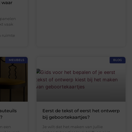
: waar
 panelen
kt vaak
n ruimte
MEUBELS
BLOG
auteuils
Eerst de tekst of eerst het ontwerp
t?
bij geboortekaartjes?
in een
Je wilt dat het maken van jullie