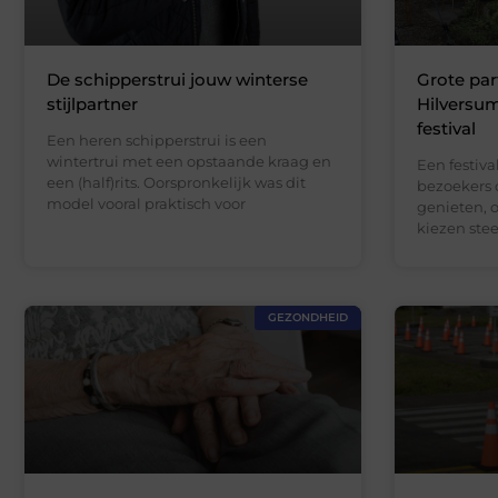
De schipperstrui jouw winterse
Grote par
stijlpartner
Hilversum
festival
Een heren schipperstrui is een
wintertrui met een opstaande kraag en
Een festiva
een (half)rits. Oorspronkelijk was dit
bezoekers 
model vooral praktisch voor
genieten, 
kiezen ste
GEZONDHEID