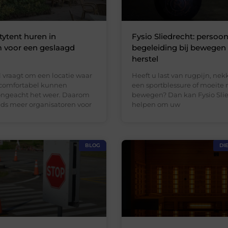
tytent huren in
Fysio Sliedrecht: persoon
 voor een geslaagd
begeleiding bij bewegen
herstel
l vraagt om een locatie waar
Heeft u last van rugpijn, nek
comfortabel kunnen
een sportblessure of moeite
ongeacht het weer. Daarom
bewegen? Dan kan Fysio Slie
eds meer organisatoren voor
helpen om uw
BLOG
DI