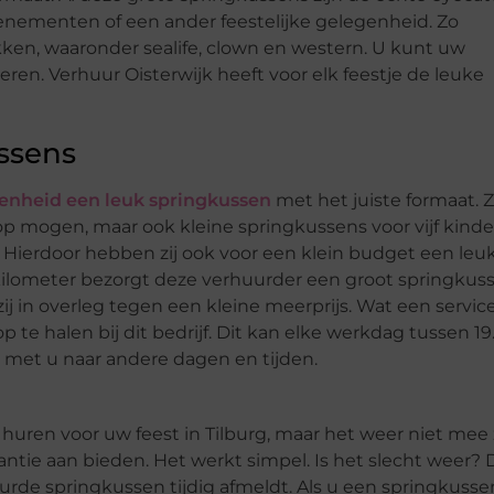
venementen of een ander feestelijke gelegenheid. Zo
ken, waaronder sealife, clown en western. U kunt uw
en. Verhuur Oisterwijk heeft voor elk feestje de leuke
ssens
genheid een leuk springkussen
met het juiste formaat. 
op mogen, maar ook kleine springkussens voor vijf kinde
 Hierdoor hebben zij ook voor een klein budget een leu
 kilometer bezorgt deze verhuurder een groot springkus
ij in overleg tegen een kleine meerprijs. Wat een service
te halen bij dit bedrijf. Dit kan elke werkdag tussen 19
ag met u naar andere dagen en tijden.
 huren voor uw feest in Tilburg, maar het weer niet mee z
antie aan bieden. Het werkt simpel. Is het slecht weer?
de springkussen tijdig afmeldt. Als u een springkusse