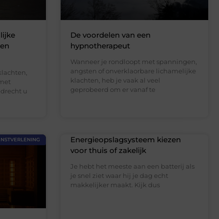
lijke
De voordelen van een
 en
hypnotherapeut
Wanneer je rondloopt met spanningen,
angsten of onverklaorbare lichamelijke
klachten,
klachten, heb je vaak al veel
 met
geprobeerd om er vanaf te
drecht u
Energieopslagsysteem kiezen
ENSTVERLENING
voor thuis of zakelijk
Je hebt het meeste aan een batterij als
je snel ziet waar hij je dag echt
makkelijker maakt. Kijk dus