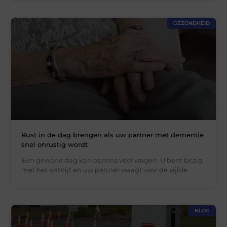
GEZONDHEID
Rust in de dag brengen als uw partner met dementie
snel onrustig wordt
Een gewone dag kan opeens veel vragen. U bent bezig
met het ontbijt en uw partner vraagt voor de vijfde
BLOG