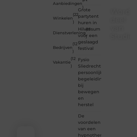
Aanbiedingen
)
Grote
Word
(22
partytent
deel
Winkelen
)
huren in
van
Hilversum
(15
Dienstverlening
Studioz
voor een
)
geslaagd
(12
Bedrijven
festival
Studiozoe.nl
)
is dé
(12
plek
Fysio
Vakantie
waar
Sliedrecht:
)
creativiteit,
persoonlijke
schrijven
begeleiding
en
bij
lezen
bewegen
samenkomen.
Heb je
en
een
herstel
passie
voor
De
bloggen,
voordelen
verhalen
van een
vertellen
hypnotherapeut
of