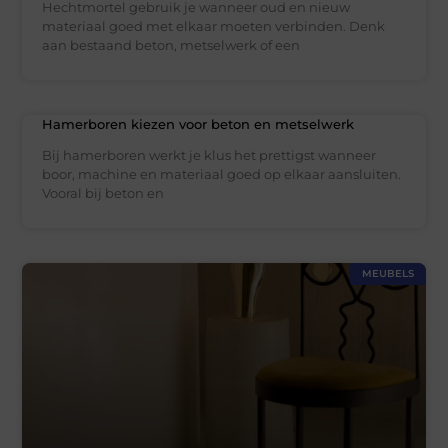
Hechtmortel gebruik je wanneer oud en nieuw
materiaal goed met elkaar moeten verbinden. Denk
aan bestaand beton, metselwerk of een
Hamerboren kiezen voor beton en metselwerk
Bij hamerboren werkt je klus het prettigst wanneer
boor, machine en materiaal goed op elkaar aansluiten.
Vooral bij beton en
MEUBELS