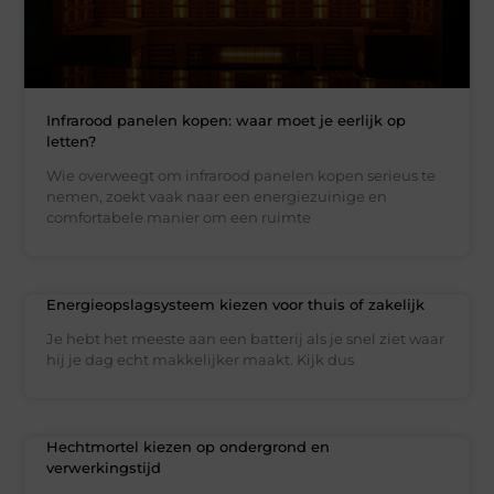
Infrarood panelen kopen: waar moet je eerlijk op
letten?
Wie overweegt om infrarood panelen kopen serieus te
nemen, zoekt vaak naar een energiezuinige en
comfortabele manier om een ruimte
Energieopslagsysteem kiezen voor thuis of zakelijk
Je hebt het meeste aan een batterij als je snel ziet waar
hij je dag echt makkelijker maakt. Kijk dus
Hechtmortel kiezen op ondergrond en
verwerkingstijd