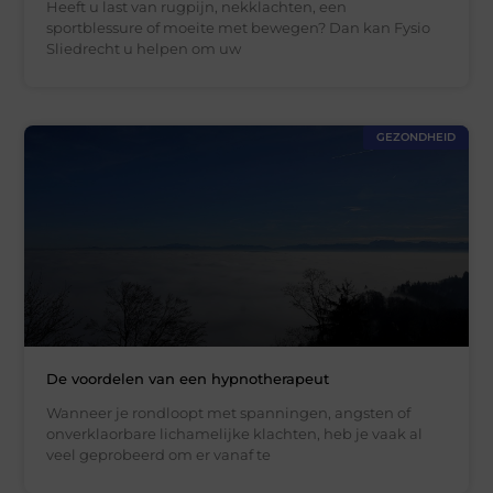
Heeft u last van rugpijn, nekklachten, een
sportblessure of moeite met bewegen? Dan kan Fysio
Sliedrecht u helpen om uw
GEZONDHEID
De voordelen van een hypnotherapeut
Wanneer je rondloopt met spanningen, angsten of
onverklaorbare lichamelijke klachten, heb je vaak al
veel geprobeerd om er vanaf te