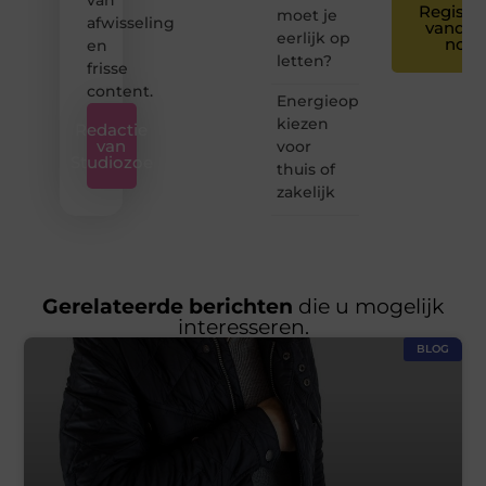
Registre
moet je
afwisseling
vandaa
eerlijk op
nog
en
letten?
frisse
content.
Energieopslagsysteem
kiezen
Redactie
van
voor
Studiozoe
thuis of
zakelijk
Gerelateerde berichten
die u mogelijk
interesseren.
BLOG