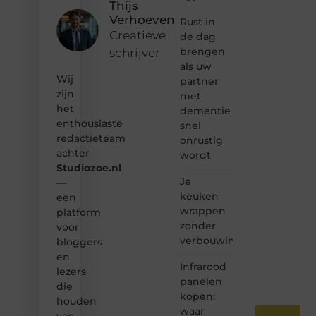
Thijs
gewoon
Verhoeven
Rust in
het
Creatieve
de dag
ontdekken
van
brengen
schrijver
inspirerende
als uw
content?
Wij
partner
Dan
zijn
met
hoor jij
het
dementie
bij ons!
enthousiaste
snel
redactieteam
❝
onrustig
Samen
achter
wordt
maken
Studiozoe.nl
we
Je
—
bloggen
keuken
een
toegankelijk,
wrappen
platform
creatief
zonder
voor
en
leuk
verbouwing
bloggers
voor
en
iedereen
Infrarood
lezers
❞
panelen
die
kopen:
houden
waar
van