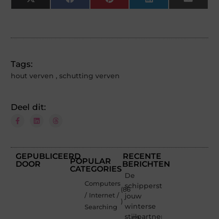
X
Facebook
Pinterest
LinkedIn
Email
(Twitter)
Tags:
hout verven
,
schutting verven
Deel dit:
GEPUBLICEERD
RECENTE
POPULAR
DOOR
BERICHTEN
CATEGORIES
De
Computers
schipperstrui
(86
/ Internet /
jouw
)
winterse
Searching
stijlpartner
(71