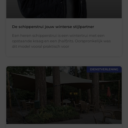
De schipperstrui jouw winterse stijlpartner
Een heren schipperstrui is een wintertrui met een
opstaande kraag en een (half)rits. Oorspronkelijk was
dit model vooral praktisch voor
DIENSTVERLENING