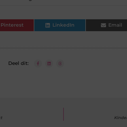
Pinterest
LinkedIn
Email
Deel dit:
kt
Kinde