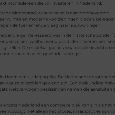
rkt voor iedereen die wil investeren in Nederland.”
ische binnenstad, waar er vraag is naar gerenoveerde
eer ruimte en moderne voorzieningen bieden. Belegger
ng en de toenemende vraag naar huurwoningen.
eerder die geïnteresseerd was in de historische panden 
onden ze een veelbelovend pand identificeren, een eerl
ligstellen. De makelaar gaf ook waardevolle inzichten i
plannen van een winstgevende strategie.
in Hoorn een uitdaging zijn. De Nederlandse vastgoed
n van wat ze misschien gewend zijn. Een deskundige mak
pats weloverwogen beslissingen nemen die aansluiten b
or expats Nederland een complexe plek kan zijn als het 
envoudigt niet alleen het proces, maar zorgt er ook vo