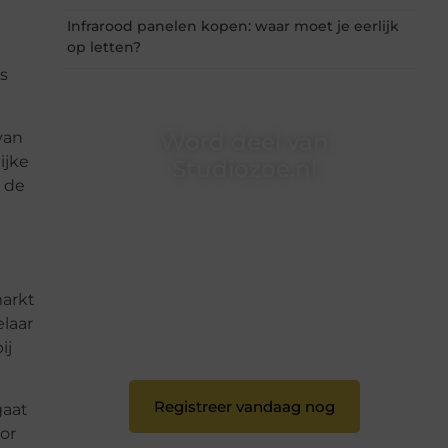
Infrarood panelen kopen: waar moet je eerlijk
op letten?
s
van
Word deel van
ijke
Studiozoe.nl
n de
Studiozoe.nl is dé plek waar creativiteit,
schrijven en lezen samenkomen. Heb je een
passie voor bloggen, verhalen vertellen of
gewoon het ontdekken van inspirerende
content? Dan hoor jij bij ons!
markt
❝
Samen maken we bloggen toegankelijk,
elaar
creatief en leuk voor iedereen
❞
ij
Registreer vandaag nog
gaat
or