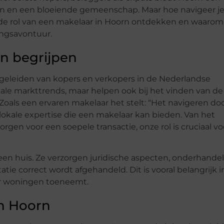
n en een bloeiende gemeenschap. Maar hoe navigeer je
e rol van een makelaar in Hoorn ontdekken en waarom
ingsavontuur.
rn begrijpen
begeleiden van kopers en verkopers in de Nederlandse
kale markttrends, maar helpen ook bij het vinden van de
 Zoals een ervaren makelaar het stelt: “Het navigeren do
lokale expertise die een makelaar kan bieden. Van het
rgen voor een soepele transactie, onze rol is cruciaal vo
een huis. Ze verzorgen juridische aspecten, onderhande
ie correct wordt afgehandeld. Dit is vooral belangrijk i
ar woningen toeneemt.
in Hoorn