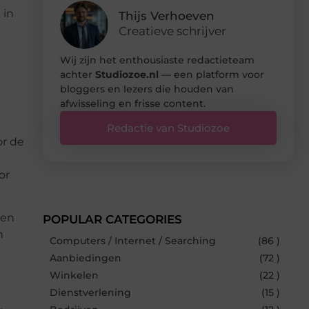
 in
Thijs Verhoeven
Creatieve schrijver
Wij zijn het enthousiaste redactieteam
achter
Studiozoe.nl
— een platform voor
bloggers en lezers die houden van
afwisseling en frisse content.
Redactie van Studiozoe
or de
or
len
POPULAR CATEGORIES
n
Computers / Internet / Searching
(86 )
Aanbiedingen
(72 )
Winkelen
(22 )
Dienstverlening
(15 )