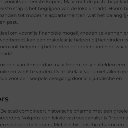
vooral voor eerste kopers. Maar met de juiste begelei
eerste stap is het begrijpen van de lokale markt. Hoorn b
 panden tot moderne appartementen, wat het belangrij
en past.
ntieel om vooraf je financiële mogelijkheden te kennen e
voorbereid, kan een makelaar je helpen bij het vinden v
kunnen ook helpen bij het bieden en onderhandelen, waar
markt.
erhuisden van Amsterdam naar Hoorn en schakelden een
milie en werk te vinden. De makelaar vond niet alleen e
k voor een soepele overgang door alle juridische en
ers
 De stad combineert historische charme met een groei
steerders. Volgens een lokale vastgoedanalist is “Hoorn 
ren vastgoedbeleggers. Met zijn historische charme en