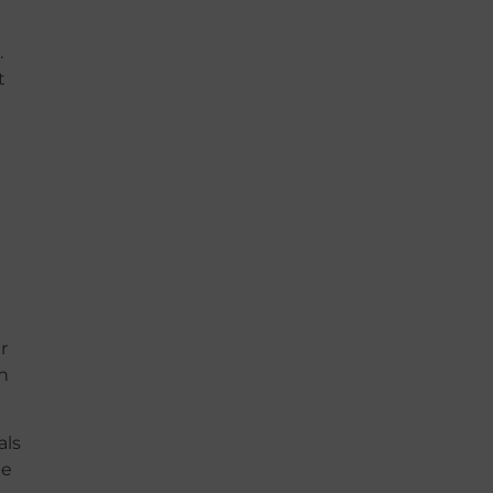
.
t
r
n
als
ge