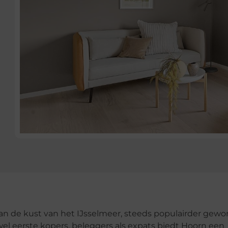
 aan de kust van het IJsselmeer, steeds populairder gew
el eerste kopers, beleggers als expats biedt Hoorn een