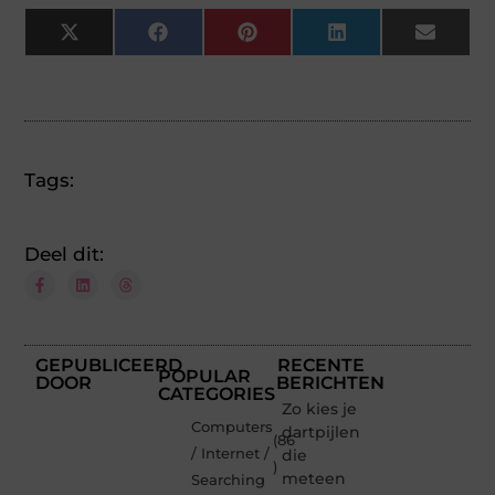
X
Facebook
Pinterest
LinkedIn
Email
(Twitter)
Tags:
Deel dit:
GEPUBLICEERD
RECENTE
POPULAR
DOOR
BERICHTEN
CATEGORIES
Zo kies je
Computers
dartpijlen
(86
/ Internet /
die
)
meteen
Searching