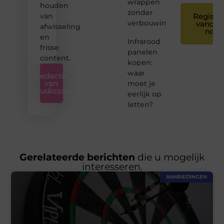
wrappen
houden
zonder
van
Registre
verbouwing
vandaa
afwisseling
nog
en
Infrarood
frisse
panelen
content.
kopen:
waar
Redactie
van
moet je
Studiozoe
eerlijk op
letten?
Gerelateerde berichten
die u mogelijk
interesseren.
AANBIEDINGEN