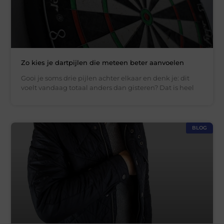
Zo kies je dartpijlen die meteen beter aanvoelen
Gooi je soms drie pijlen achter elkaar en denk je: dit
voelt vandaag totaal anders dan gisteren? Dat is heel
BLOG