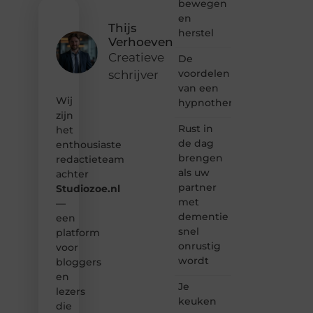
vertellen
bewegen
of
en
gewoon
Thijs
herstel
het
Verhoeven
ontdekken
Creatieve
De
van
voordelen
schrijver
inspirerende
van een
content?
Wij
Dan
hypnotherapeut
hoor jij
zijn
bij ons!
Rust in
het
de dag
enthousiaste
❝
brengen
redactieteam
Samen
als uw
achter
maken
partner
Studiozoe.nl
we
met
bloggen
—
toegankelijk,
dementie
een
creatief
snel
platform
en
onrustig
voor
leuk
wordt
bloggers
voor
en
iedereen
Je
❞
lezers
keuken
die