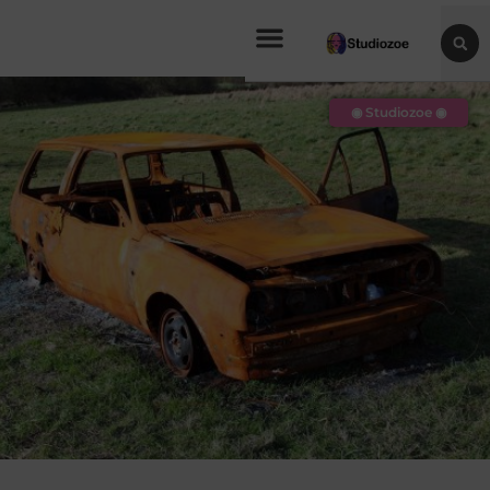
◉ Studiozoe ◉