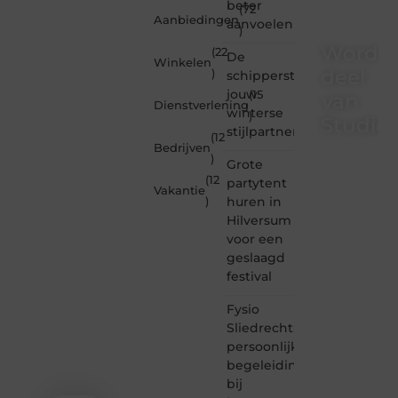
beter
(72
Aanbiedingen
aanvoelen
)
Word
(22
De
Winkelen
deel
)
schipperstrui
jouw
(15
van
Dienstverlening
winterse
)
Studioz
stijlpartner
(12
Bedrijven
)
Studiozoe.nl
Grote
is dé
(12
partytent
Vakantie
plek
huren in
)
waar
Hilversum
creativiteit,
voor een
schrijven
en
geslaagd
lezen
festival
samenkomen.
Heb je
Fysio
een
Sliedrecht:
passie
persoonlijke
voor
begeleiding
bloggen,
bij
verhalen