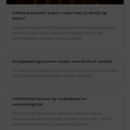
Infrarood panelen kopen: waar moet je eerlijk op
letten?
Wie overweegt om infrarood panelen kopen serieus te
nemen, zoekt vaak naar een energiezuinige en
comfortabele manier om een ruimte
Energieopslagsysteem kiezen voor thuis of zakelijk
Je hebt het meeste aan een batterij als je snel ziet waar
hij je dag echt makkelijker maakt. Kijk dus
Hechtmortel kiezen op ondergrond en
verwerkingstijd
Hechtmortel gebruik je wanneer oud en nieuw
materiaal goed met elkaar moeten verbinden. Denk
aan bestaand beton, metselwerk of een